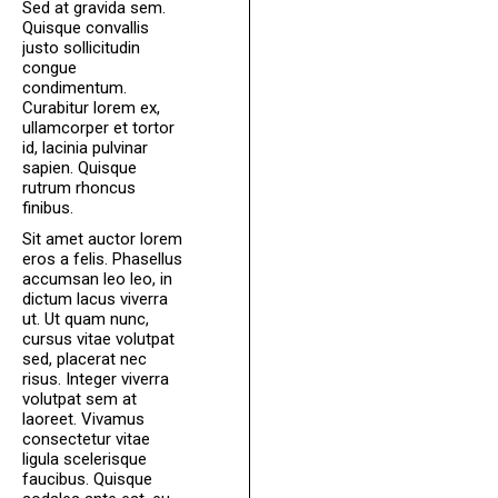
Sed at gravida sem.
Quisque convallis
justo sollicitudin
congue
condimentum.
Curabitur lorem ex,
ullamcorper et tortor
id, lacinia pulvinar
sapien. Quisque
rutrum rhoncus
finibus.
Sit amet auctor lorem
eros a felis. Phasellus
accumsan leo leo, in
dictum lacus viverra
ut. Ut quam nunc,
cursus vitae volutpat
sed, placerat nec
risus. Integer viverra
volutpat sem at
laoreet. Vivamus
consectetur vitae
ligula scelerisque
faucibus. Quisque